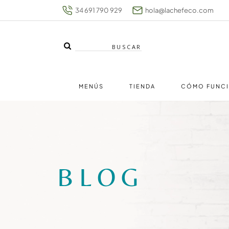
34 691 790 929
hola@lachefeco.com
MENÚS
TIENDA
CÓMO FUNC
BLOG