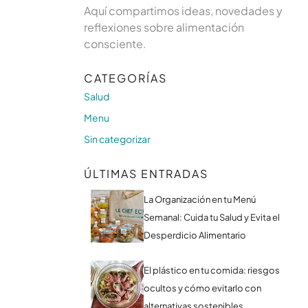
Aquí compartimos ideas, novedades y
reflexiones sobre alimentación
consciente.
CATEGORÍAS
Salud
Menu
Sin categorizar
ÚLTIMAS ENTRADAS
La Organización en tu Menú
Semanal: Cuida tu Salud y Evita el
Desperdicio Alimentario
El plástico en tu comida: riesgos
ocultos y cómo evitarlo con
alternativas sostenibles