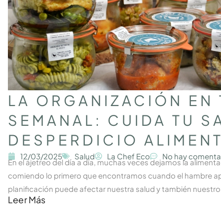
LA ORGANIZACIÓN EN
SEMANAL: CUIDA TU SA
DESPERDICIO ALIMEN
12/03/2025
Salud
La Chef Eco
No hay comenta
En el ajetreo del día a día, muchas veces dejamos la alime
comiendo lo primero que encontramos cuando el hambre apri
planificación puede afectar nuestra salud y también nuestro b
Leer Más