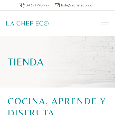
34 691 790 929
hola@lachefeco.com
TIENDA
COCINA, APRENDE Y
DISFRUTA